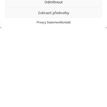
Odmítnout
Zobrazit předvolby
Privacy Statement
Kontakt
Stany
Apartmán
Karavanové stání
Pokoj Economy 6L
Pokoj Economy 4L
Pokoj Standard 4L