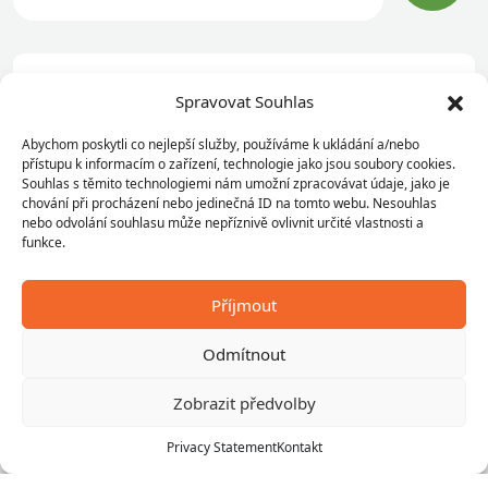
Dětský tábor A JE TO –
Spravovat Souhlas
Omezený provoz služeb
Abychom poskytli co nejlepší služby, používáme k ukládání a/nebo
přístupu k informacím o zařízení, technologie jako jsou soubory cookies.
Souhlas s těmito technologiemi nám umožní zpracovávat údaje, jako je
4. 7. – 18. 7. 2026
chování při procházení nebo jedinečná ID na tomto webu. Nesouhlas
nebo odvolání souhlasu může nepříznivě ovlivnit určité vlastnosti a
Každoročně se v našem kempu koná dětský
funkce.
tábor „A JE TO“, který bude probíhat v termínu
4. – 18. 7. 2026. Jsme velmi rádi za mnohaletou
Příjmout
spolupráci s tímto táborem
, díky které se
Odmítnout
mohou děti těšit na pestrý a zábavný program v
bezpečném a přátelském prostředí. Během
Zobrazit předvolby
tohoto období je areál kempu částečně vyhrazen
Privacy Statement
Kontakt
pro […]