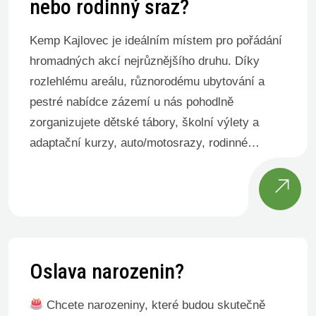
nebo rodinný sraz?
Kemp Kajlovec je ideálním místem pro pořádání
hromadných akcí nejrůznějšího druhu. Díky
rozlehlému areálu, různorodému ubytování a
pestré nabídce zázemí u nás pohodlně
zorganizujete dětské tábory, školní výlety a
adaptační kurzy, auto/motosrazy, rodinné
oslavy, ale i firemní teambuildingy či sportovní
soustředění. Mnoho takových akcí se u nás
koná již pravidelně, a tudíž může být část […]
Oslava narozenin?
Chcete narozeniny, které budou skutečně