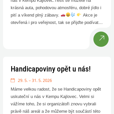
nás v Kempu Kajlovec.Těšit se můžete na
krásná auta, pohodovou atmosféru, dobré jídlo i
pití a víkend plný zábavy.
Akce je
otevřená i pro veřejnost, tak se přijďte podívat
na legendární italské vozy a užít […]
Handicapoviny opět u nás!
29. 5. – 31. 5. 2026
Máme velkou radost, že se Handicapoviny opět
uskuteční u nás v Kempu Kajlovec. Velmi si
vážíme toho, že si organizátoři znovu vybrali
právě náš areál a že můžeme být součástí této