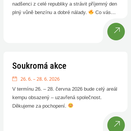
nadšenci z celé republiky a strávit příjemný den
plný vůně benzínu a dobré nálady.
Co vás
čeká? – sraz motocyklů Honda Goldwing –
pohodová atmosféra a […]
Soukromá akce
26. 6. – 28. 6. 2026
V termínu 26. – 28. června 2026 bude celý areál
kempu obsazený – uzavřená společnost.
Děkujeme za pochopení.