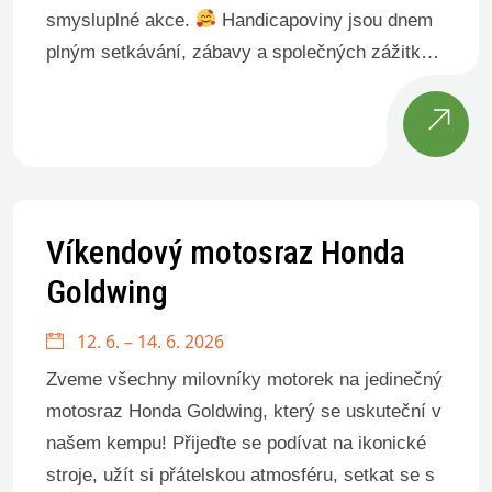
smysluplné akce.
Handicapoviny jsou dnem
plným setkávání, zábavy a společných zážitků
bez bariér, kde má své místo každý. Jsme rádi,
že náš kemp […]
Víkendový motosraz Honda
Goldwing
12. 6. – 14. 6. 2026
Zveme všechny milovníky motorek na jedinečný
motosraz Honda Goldwing, který se uskuteční v
našem kempu! Přijeďte se podívat na ikonické
stroje, užít si přátelskou atmosféru, setkat se s