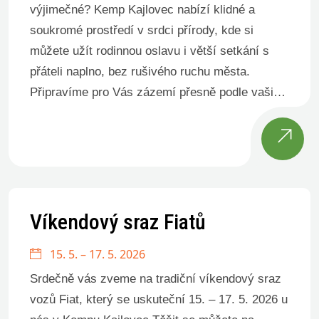
výjimečné? Kemp Kajlovec nabízí klidné a
soukromé prostředí v srdci přírody, kde si
můžete užít rodinnou oslavu i větší setkání s
přáteli naplno, bez rušivého ruchu města.
Připravíme pro Vás zázemí přesně podle vašich
představ – od pohodlného venkovního posezení,
přes jednoduché i větší občerstvení, až po
prostor pro […]
Víkendový sraz Fiatů
15. 5. – 17. 5. 2026
Srdečně vás zveme na tradiční víkendový sraz
vozů Fiat, který se uskuteční 15. – 17. 5. 2026 u